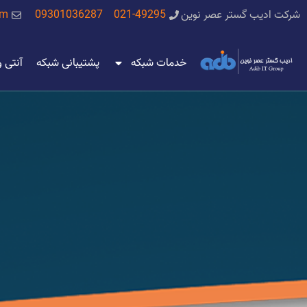
شرکت ادیب گستر عصر نوین
021-49295
09301036287
om
خدمات شبکه
پشتیبانی شبکه
آنتی 