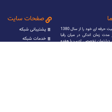
ما
صفحات سایت
این شرکت فعالیت حرفه ای خود را از سال 1380
پشتیبانی شبکه
 مدت زمان اندکی در میان رقبا
خدمات شبکه
پارتمان تخصصی ادیب با هفده
سال سابقه در زمینه های مختلف IT نظیر طراحی
نصب و راه اندازی شبکه
 سایت و سئو ، طراحی اپلیکیشن
پشتیبانی VOIP
های Android وIOS راه اندازی و پشتیبانی شبکه،
ازی دوربین های مداربسته و…
خدمات سیسکو
 همراهی مجموعه هایی همچون
طراحی سایت
نوین، هلدینگ دارویی کارن،
ینگ k-z ، مجموعه نمایشگاه های ایران
روزمه شرکت
صنفی گردشگری، انجمن صنفی
آموزش
ی و بیش از ده ها مجموعه ی
یگر را در کارنامه ی خود دارد.