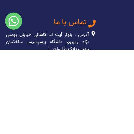
تماس با ما
آدرس : بلوار آیت ا… کاشانی خیابان بهمنی
نژاد روبروی باشگاه پرسپولیس ساختمان
مهدی پلاک 15 واحد 1
49295 – 021
09301036287
info@adibcomputer.com