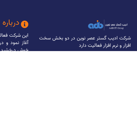
درباره 
شرکت ادیب گستر عصر نوین در دو بخش سخت
آغاز نمود و در
افزار و نرم افزار فعالیت دارد
خوش درخشید. د
سایت، پشتیبانی
نصب و راه اند
مفتخر است که
بانک اقتصاد 
هلد
هلث، انجمن 
تجهیزات پزشک
دولتی وخصوصی د