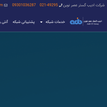
شرکت ادیب گستر عصر نوین
021-49295
09301036287
om
خدمات شبکه
پشتیبانی شبکه
آنتی 