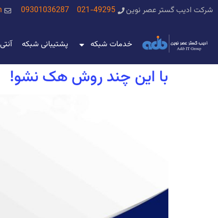
شرکت ادیب گستر عصر نوین
021-49295
09301036287
m
خدمات شبکه
پشتیبانی شبکه
آنتی
با این چند روش هک نشو!