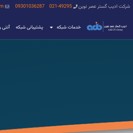
شرکت ادیب گستر عصر نوین
021-49295
09301036287
om
خدمات شبکه
پشتیبانی شبکه
آنتی 