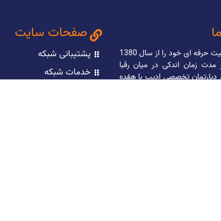
ما
صفحات سایت
این شرکت فعالیت حرفه ای خود را از سال 1380
پشتیبانی شبکه
 مدت زمان اندکی در میان رقبا
خدمات شبکه
پارتمان تخصصی ادیب با هفده
سال سابقه در زمینه های مختلف IT نظیر طراحی
نصب و راه اندازی شبکه
 سایت و سئو ، طراحی اپلیکیشن
پشتیبانی VOIP
های Android وIOS راه اندازی و پشتیبانی شبکه،
ازی دوربین های مداربسته و…
خدمات سیسکو
 همراهی مجموعه هایی همچون
طراحی سایت
نوین، هلدینگ دارویی کارن،
ینگ k-z ، مجموعه نمایشگاه های ایران
روزمه شرکت
صنفی گردشگری، انجمن صنفی
آموزش
ی و بیش از ده ها مجموعه ی
یگر را در کارنامه ی خود دارد.