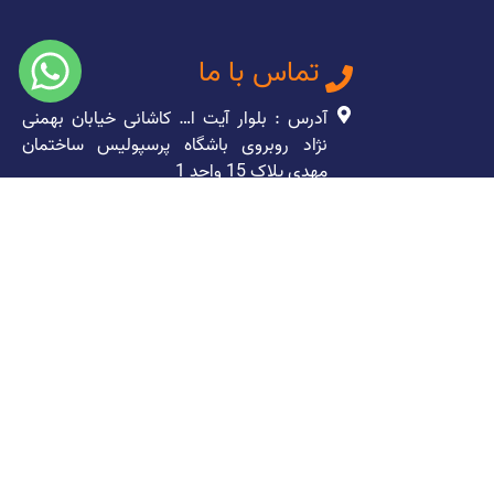
تماس با ما
آدرس : بلوار آیت ا… کاشانی خیابان بهمنی
نژاد روبروی باشگاه پرسپولیس ساختمان
مهدی پلاک 15 واحد 1
49295 – 021
09301036287
info@adibcomputer.com