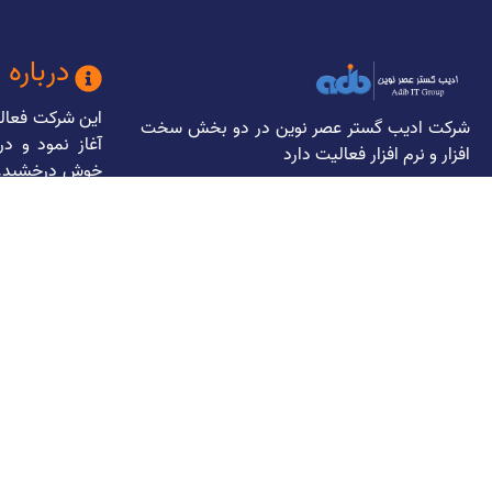
درباره 
شرکت ادیب گستر عصر نوین در دو بخش سخت
آغاز نمود و در
افزار و نرم افزار فعالیت دارد
خوش درخشید. د
سایت، پشتیبانی
نصب و راه اند
مفتخر است که
بانک اقتصاد 
هلد
هلث، انجمن 
تجهیزات پزشک
دولتی وخصوصی د