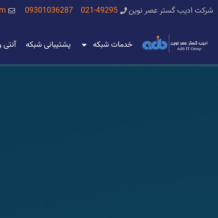
شرکت ادیب گستر عصر نوین
021-49295
09301036287
om
خدمات شبکه
پشتیبانی شبکه
آنتی 