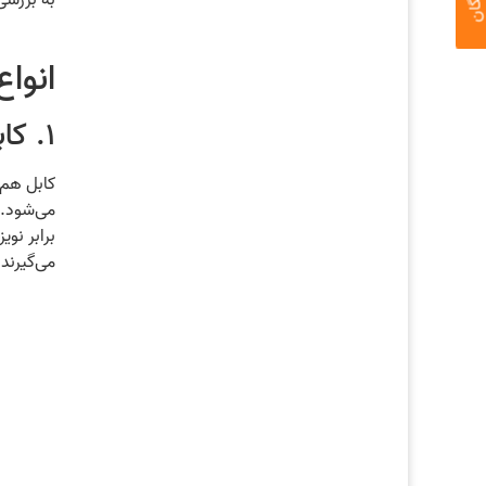
به بررسی
انوا
۱. کابل هم‌محور (کواکسیال – Coaxial Cable)
کابل هم‌
می‌شود. 
برابر نو
می‌گیرند.