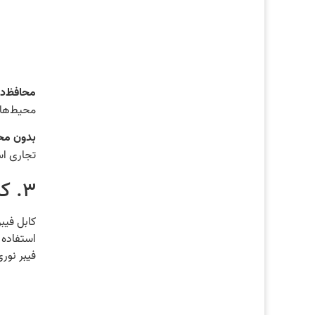
محافظ‌دار (elded Twisted Pair
محیط‌ها
بدون محافظ ( Twisted Pair
تجاری اس
۳. کابل فیبر نوری (Fiber Optic Cable)
کابل فیب
استفاده م
فیبر نوری