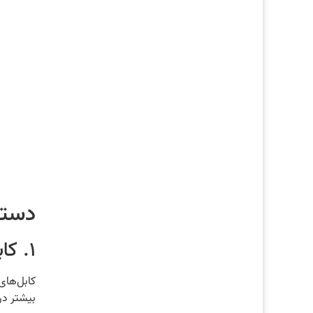
دسته
۱. کابل Cat 3
بیشتر در